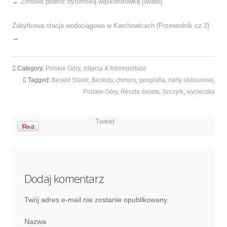
←
Zimowa podróż bytomską wąskotorówką [wideo]
Zabytkowa stacja wodociągowa w Karchowicach (Przewodnik cz.3)
→
Category:
Polskie Góry
,
zdjęcia & fotoreportaże
Tagged:
Beskid Slaski
,
Beskidy
,
chmury
,
geografia
,
narty skitourowe
,
Polskie Góry
,
Reszta świata
,
Szczyrk
,
wycieczka
Tweet
Dodaj komentarz
Twój adres e-mail nie zostanie opublikowany.
Nazwa