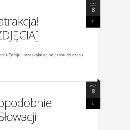
CZE
8
trakcja!
ZDJĘCIA]
opolu-Zdroju i przeskakując od czasu do czasu
PAŹ
8
dopodobnie
Słowacji