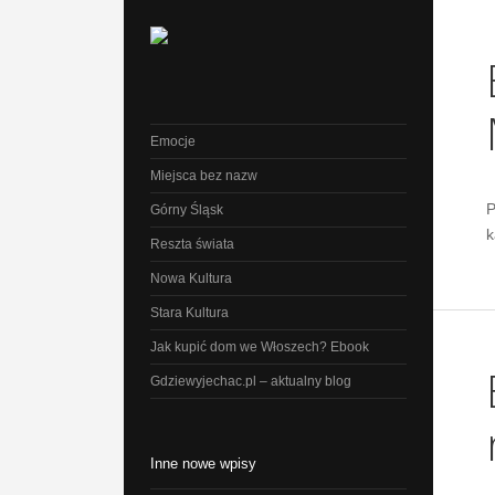
Emocje
Miejsca bez nazw
P
Górny Śląsk
k
Reszta świata
Nowa Kultura
Stara Kultura
Jak kupić dom we Włoszech? Ebook
Gdziewyjechac.pl – aktualny blog
Inne nowe wpisy