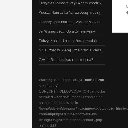
Pustynia Siedlecka, czyli o co tu chodzi?
M
Kuesta. Namiastka Azji za twoją miedzą
d
Chłopcy spod balkonu i Assasin’s Creed
Jej Wyniosłość… Góra Świętej Anny
Patrzysz na las i nie możesz przestać…
Mniej, znaczy więcej. Dzieło życia Miesa
Czy na Szombierkach jest wiosna?
Warning
: curl_setopt_array() [
function.curl-
setopt-array
]:
CURLOPT_FOLLOWLOCATION cannot be
activated when safe_mode is enabled or
an open_basedir is set in
/home/gdziew/domains/marcinnowak.eu/public_html/wp
content/plugins/alpine-photo-tile-for-
instagram/gears/alpinebot-primary.php
on line
382