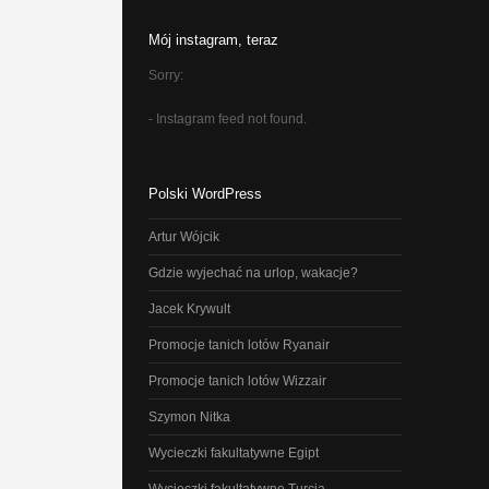
Mój instagram, teraz
Sorry:
- Instagram feed not found.
Polski WordPress
Artur Wójcik
Gdzie wyjechać na urlop, wakacje?
Jacek Krywult
Promocje tanich lotów Ryanair
Promocje tanich lotów Wizzair
Szymon Nitka
Wycieczki fakultatywne Egipt