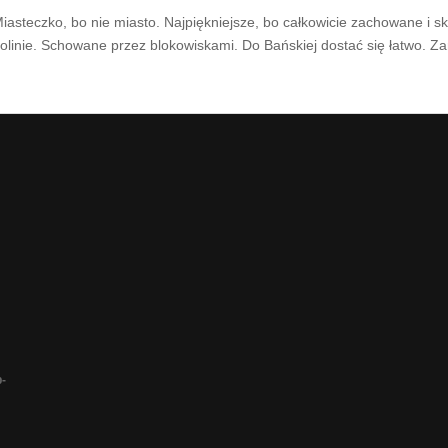
iasteczko, bo nie miasto. Najpiękniejsze, bo całkowicie zachowane i 
olinie. Schowane przez blokowiskami. Do Bańskiej dostać się łatwo. Za
-