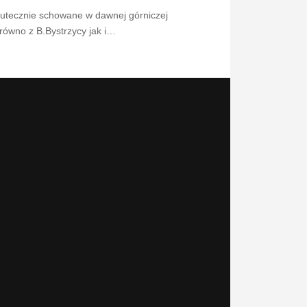
skutecznie schowane w dawnej górniczej
równo z B.Bystrzycy jak i…