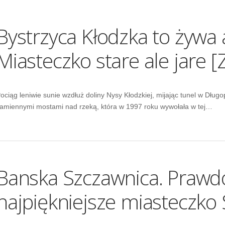
Bystrzyca Kłodzka to żywa a
Miasteczko stare ale jare [
ociąg leniwie sunie wzdłuż doliny Nysy Kłodzkiej, mijając tunel w Dług
amiennymi mostami nad rzeką, która w 1997 roku wywołała w tej…
Banska Szczawnica. Praw
najpiękniejsze miasteczko 