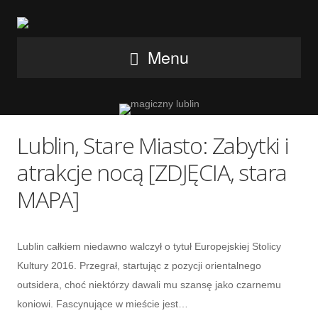
Menu
Lublin, Stare Miasto: Zabytki i
atrakcje nocą [ZDJĘCIA, stara
MAPA]
Lublin całkiem niedawno walczył o tytuł Europejskiej Stolicy
Kultury 2016. Przegrał, startując z pozycji orientalnego
outsidera, choć niektórzy dawali mu szansę jako czarnemu
koniowi. Fascynujące w mieście jest…