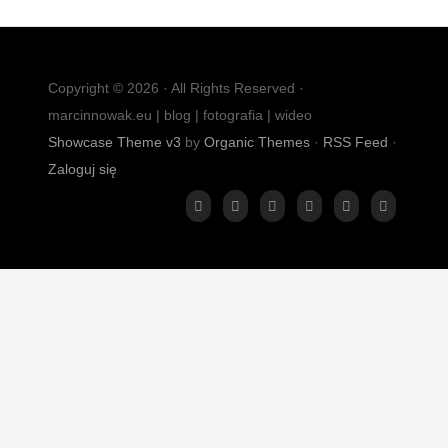
Copyright © 2026 · All Rights Reserved ·
marcinnowak.eu | blog | fotografia | wideo
Showcase Theme v3
by
Organic Themes
·
RSS Feed
·
Zaloguj się