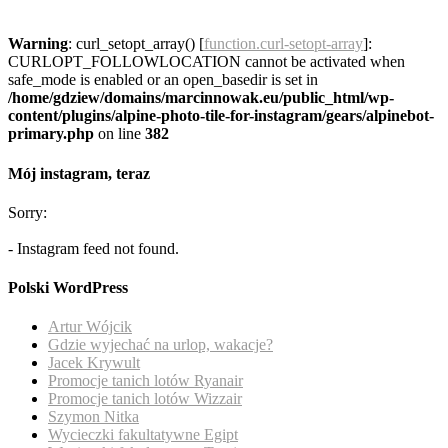
Warning
: curl_setopt_array() [
function.curl-setopt-array
]:
CURLOPT_FOLLOWLOCATION cannot be activated when
safe_mode is enabled or an open_basedir is set in
/home/gdziew/domains/marcinnowak.eu/public_html/wp-
content/plugins/alpine-photo-tile-for-instagram/gears/alpinebot-
primary.php
on line
382
Mój instagram, teraz
Sorry:
- Instagram feed not found.
Polski WordPress
Artur Wójcik
Gdzie wyjechać na urlop, wakacje?
Jacek Krywult
Promocje tanich lotów Ryanair
Promocje tanich lotów Wizzair
Szymon Nitka
Wycieczki fakultatywne Egipt