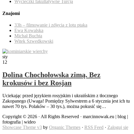
Wycieczki fakultatywne Turcja
Znajomi
33h – filmowanie i zdjęcia z lotu ptaka
Ewa Kowalska
Michał Buchta
Witek Szwedkowski
sty
12
Dolina Chochołowska zimą. Bez
krokusów i bez Rosjan
Uciekając przed językiem rosyjskim i ukraińskim z tłocznego
Zakopanego (Uwaga! Pomiędzy Sylwestrem a 6 stycznia jest ich tu
nawet 70 tys. Polaków – 30 tys.), można pokusić się…
Copyright © 2026 · All Rights Reserved · marcinnowak.eu | blog |
fotografia | wideo
Showcase Theme v3
by
Organic Themes
·
RSS Feed
·
Zaloguj się