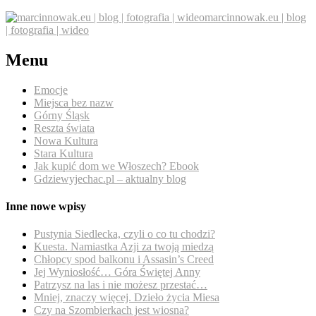
marcinnowak.eu | blog
| fotografia | wideo
Menu
Emocje
Miejsca bez nazw
Górny Śląsk
Reszta świata
Nowa Kultura
Stara Kultura
Jak kupić dom we Włoszech? Ebook
Gdziewyjechac.pl – aktualny blog
Inne nowe wpisy
Pustynia Siedlecka, czyli o co tu chodzi?
Kuesta. Namiastka Azji za twoją miedzą
Chłopcy spod balkonu i Assasin’s Creed
Jej Wyniosłość… Góra Świętej Anny
Patrzysz na las i nie możesz przestać…
Mniej, znaczy więcej. Dzieło życia Miesa
Czy na Szombierkach jest wiosna?