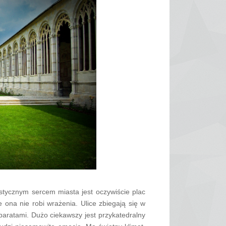
stycznym sercem miasta jest oczywiście plac
ona nie robi wrażenia. Ulice zbiegają się w
aparatami. Dużo ciekawszy jest przykatedralny