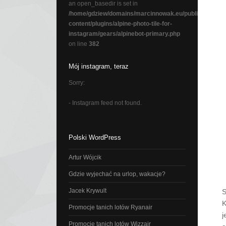
an open_basedir is set in
/home/gdziew/domains/marcinnowak.eu/public_html/wp
content/plugins/alpine-photo-tile-for-
instagram/gears/alpinebot-primary.php
on line
382
Mój instagram, teraz
Sorry:
- Instagram feed not found.
Polski WordPress
Artur Wójcik
Gdzie wyjechać na urlop, wakacje?
Jacek Krywult
S
K
Promocje tanich lotów Ryanair
j
Promocje tanich lotów Wizzair