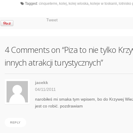
Tagged:
cinqueterre
,
kolej
,
kolej wloska
,
koleje w toskanii
,
lotnisko 
Tweet
4 Comments on “
Piza to nie tylko Krz
innych atrakcji turystycznych
”
jacekk
04/11/2011
narobiłeś mi smaka tym wpisem, bo do Krzywej Wieży
jest co robić. pozdrawiam
REPLY