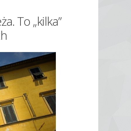
ża. To „kilka”
ch