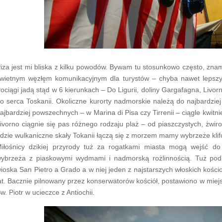
iza jest mi bliska z kilku powodów. Bywam tu stosunkowo często, znam 
wietnym węzłęm komunikacyjnym dla turystów – chyba nawet lepszym 
ociągi jadą stąd w 6 kierunkach – Do Ligurii, doliny Gargafagna, Livorno
o serca Toskanii. Okoliczne kurorty nadmorskie należą do najbardzi
ajbardziej powszechnych – w Marina di Pisa czy Tirrenii – ciągle kwitni
ivorno ciągnie się pas różnego rodzaju plaż – od piaszczystych, żwi
dzie wulkaniczne skały Tokanii łączą się z morzem mamy wybrzeże klifo
iłośnicy dzikiej przyrody tuż za rogatkami miasta mogą wejść d
ybrzeża z piaskowymi wydmami i nadmorską rożlinnością. Tuż pod 
ioska San Pietro a Grado a w niej jeden z najstarszych włoskich kości
at. Bacznie pilnowany przez konserwatorów kościół, postawiono w miej
w. Piotr w ucieczce z Antiochii.