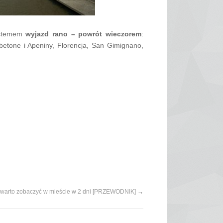
systemem
wyjazd rano – powrót wieczorem
:
betone i Apeniny, Florencja, San Gimignano,
o warto zobaczyć w mieście w 2 dni [PRZEWODNIK]
→