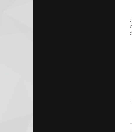
J
C
C