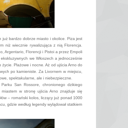
już bardzo dobrze miasto i okolice. Piza jest
niż wiecznie rywalizująca z nią Florencja.
, Argentario, Florencji i Pistoi a przez Empoli
ej ekskluzywnych we Włoszech a jednocześnie
e życie. Plażowe i nocne. Aż od ujścia Arno do
rowych po kamieniste. Za Livornem w miejscu,
we, spektakularne, ale i niebezpieczne.
o Parku San Rossore, chronionego dzikiego
miastem w stronę ujścia Arno znajduje się
ołów – romański kolos, liczący już ponad 1000
scu, gdzie według legendy wylądował statkiem