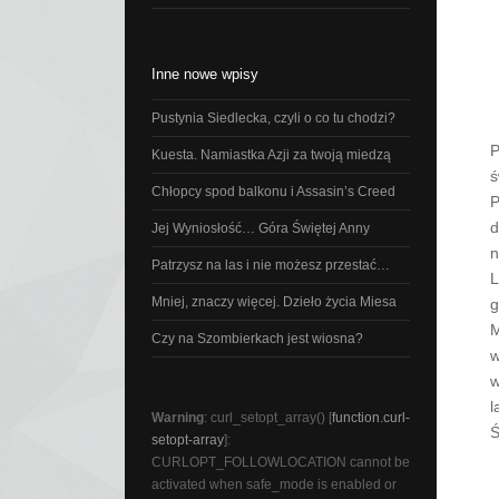
Inne nowe wpisy
Pustynia Siedlecka, czyli o co tu chodzi?
P
Kuesta. Namiastka Azji za twoją miedzą
ś
Chłopcy spod balkonu i Assasin’s Creed
P
d
Jej Wyniosłość… Góra Świętej Anny
n
Patrzysz na las i nie możesz przestać…
L
Mniej, znaczy więcej. Dzieło życia Miesa
g
M
Czy na Szombierkach jest wiosna?
w
w
l
Warning
: curl_setopt_array() [
function.curl-
Ś
setopt-array
]:
CURLOPT_FOLLOWLOCATION cannot be
activated when safe_mode is enabled or