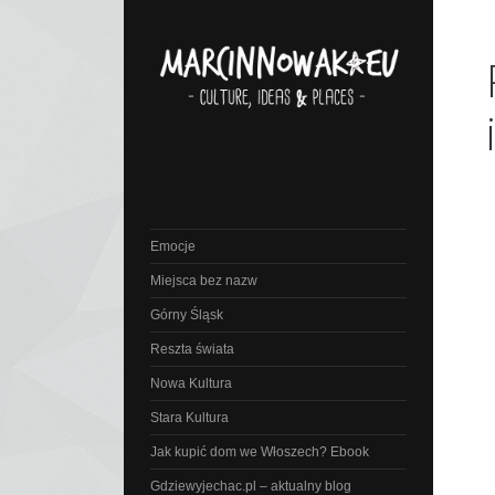
Emocje
Miejsca bez nazw
Górny Śląsk
Reszta świata
Nowa Kultura
Stara Kultura
Jak kupić dom we Włoszech? Ebook
Gdziewyjechac.pl – aktualny blog