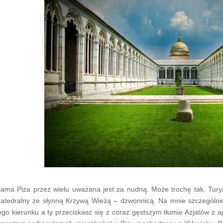
-
ama Piza przez wielu uważana jest za nudną. Może trochę tak. Tury
atedralny ze słynną Krzywą Wieżą – dzwonnicą. Na mnie szczególnie 
ego kierunku a ty przeciskasz się z coraz gęstszym tłumie Azjatów z 