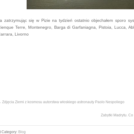
a zatrzymując się w Pizie na tydzień ostatnio objechałem sporo 
ienque Terre, Montenegro, Barga di Garfaniagna, Pistoia, Lucca, Ab
arrara, Livorno
←
Zdjęcia Ziemi z kosmosu autorstwa włoskiego astronauty Paolo Nespoliego
Zabytki Madrytu. C
Category:
Blog