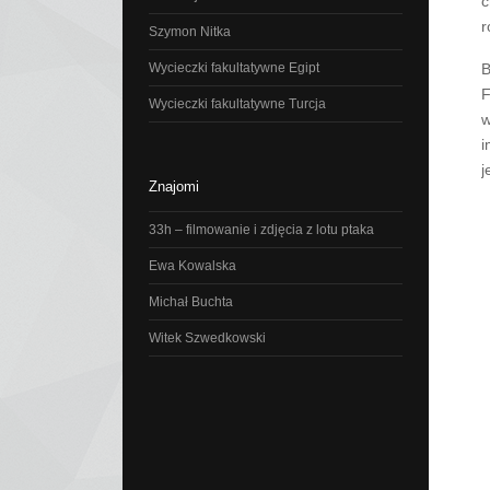
c
r
Szymon Nitka
Wycieczki fakultatywne Egipt
B
F
Wycieczki fakultatywne Turcja
w
i
j
Znajomi
33h – filmowanie i zdjęcia z lotu ptaka
Ewa Kowalska
Michał Buchta
Witek Szwedkowski