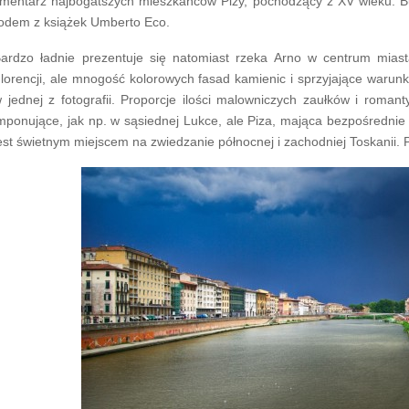
mentarz najbogatszych mieszkańców Pizy, pochodzący z XV wieku. Bu
odem z książek Umberto Eco.
ardzo ładnie prezentuje się natomiast rzeka Arno w centrum miast
lorencji, ale mnogość kolorowych fasad kamienic i sprzyjające warunk
 jednej z fotografii. Proporcje ilości malowniczych zaułków i romant
mponujące, jak np. w sąsiednej Lukce, ale Piza, mająca bezpośrednie 
est świetnym miejscem na zwiedzanie północnej i zachodniej Toskanii.