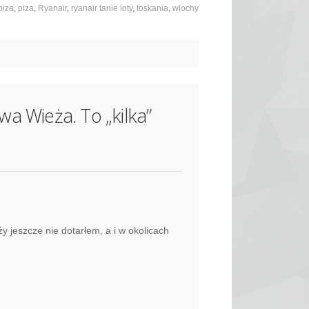
piza
,
piza
,
Ryanair
,
ryanair tanie loty
,
toskania
,
wlochy
ywa Wieża. To „kilka”
 jeszcze nie dotarłem, a i w okolicach