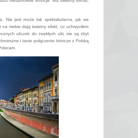
dzi niesamowite emocje. Ma świetny klimat,
a. Nie jest może tak spektakularna, jak we
i na niebie dają świetny efekt, co uchwyciłem
ycznych uliczek do zwykłych ulic nie są zbyt
śmieszne i tanie połączenie lotnicze z Polską
 Polecam.